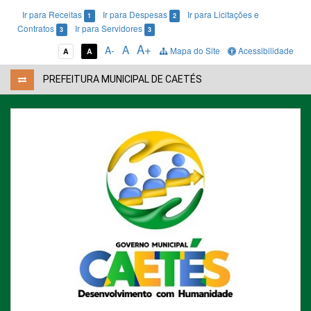
Ir para Receitas
Ir para Despesas
Ir para Licitações e
1
2
Contratos
Ir para Servidores
3
3
A+
A
A-
Mapa do Site
Acessibilidade
A
A
PREFEITURA MUNICIPAL DE CAETÉS