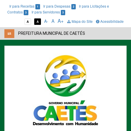
Ir para Receitas
Ir para Despesas
Ir para Licitações e
1
2
Contratos
Ir para Servidores
3
3
A+
A
A-
Mapa do Site
Acessibilidade
A
A
PREFEITURA MUNICIPAL DE CAETÉS