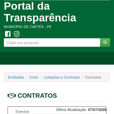
Portal da
Transparência
MUNICÍPIO DE CAETÉS - PE
Toggle
navigation
Entidades
Início
Licitações e Contratos
Contratos
CONTRATOS
Última Atualização:
07/07/2026
Exercício